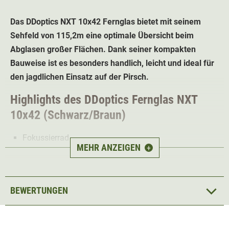
Das DDoptics NXT 10x42
Fernglas
bietet mit seinem
Sehfeld von 115,2m eine optimale Übersicht beim
Abglasen großer Flächen. Dank seiner kompakten
Bauweise ist es besonders handlich, leicht und ideal für
den jagdlichen Einsatz auf der Pirsch.
Highlights des DDoptics
Fernglas NXT
10x42 (Schwarz/Braun)
Fokussierrad
MEHR ANZEIGEN
+
Dioptrinausgleich +/- 5dpt
Dielektrischer Spiegel
Leistungsfähig und presigünstig
BEWERTUNGEN
Augenabstand von 16,7 -
bequem für Brillenträger
IPX7-Schutz - zu 100% wasserdicht & beschlagfrei
Gewicht
720g