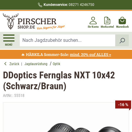
Kundenservice:
08271 4246750
alt springen
Ihr Konto
Merkzettel
Warenkorb
MENÜ
🔥 HÄRKILA Sommer-Sale:
mind. 20% auf ALLES »
Zurück
|
Jagdausrüstung
Optik
DDoptics Fernglas NXT 10x42
(Schwarz/Braun)
ArtNr.:
55518
Bildergalerie überspringen
-16 %