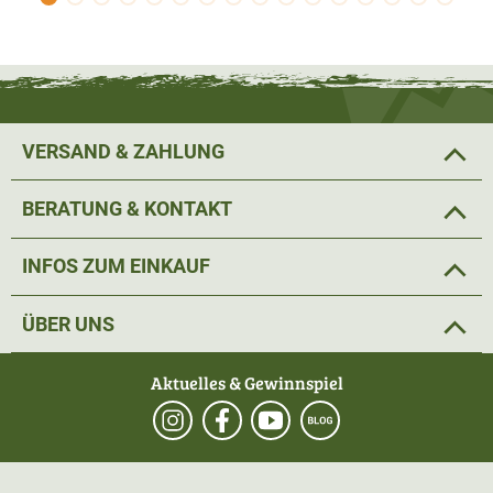
Beliebtheit bei Jägern. Insbesondere in der Dämmerung
bietet dieses lichtstarke und leichte Fernglas eine helle,
kontrastreiche und reflexfreie Bildwiedergabe. Zusätzlich
wurde diesem Modell aus
robuste Gummiarmierung
in
Schwarz gefertigt. Durch die Seitenpads in Braun hat man
VERSAND & ZAHLUNG
selbst mit Handschuhen einen optimalen Grip
.
BERATUNG & KONTAKT
Eine aufwändige Phasenkorrektur des
Dachkantprismensystems sorgt für brillante, farbtreue
INFOS ZUM EINKAUF
und kontrastreiche Bilder. Bei Mond- oder Gegenlicht
treten
kaum Streulichteffekte
auf. Durch den IPX7-
ÜBER UNS
Schutz ist das NXT 10x42 Fernglas
100% wasserdich und
beschalgfrei
.
Aktuelles & Gewinnspiel
Vor allem, wenn es darum geht,
Wild deutlich
anzusprechen
, eignet sich dieses Fernglas wegen der
hellen, kontrastreichen und reflexfreien Bildwiedergabe