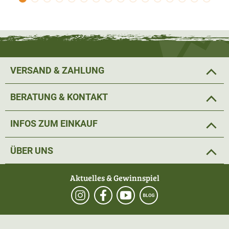
Beliebtheit bei Jägern. Insbesondere in der Dämmerung
bietet dieses lichtstarke und leichte Fernglas eine helle,
kontrastreiche und reflexfreie Bildwiedergabe. Zusätzlich
wurde diesem Modell aus
robuste Gummiarmierung
in
Schwarz gefertigt. Durch die Seitenpads in Grün hat man
VERSAND & ZAHLUNG
selbst mit Handschuhen einen optimalen Grip
.
BERATUNG & KONTAKT
Eine aufwändige Phasenkorrektur des
Dachkantprismensystems sorgt für brillante, farbtreue
INFOS ZUM EINKAUF
und kontrastreiche Bilder. Bei Mond- oder Gegenlicht
treten
kaum Streulichteffekte
auf. Durch den IPX7-
ÜBER UNS
Schutz ist das NXT 10x42 Fernglas
100% wasserdich und
beschalgfrei
.
Aktuelles & Gewinnspiel
Vor allem, wenn es darum geht,
Wild deutlich
anzusprechen
, eignet sich dieses Fernglas wegen der
hellen, kontrastreichen und reflexfreien Bildwiedergabe