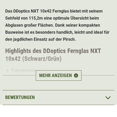
Das DDoptics NXT 10x42
Fernglas
bietet mit seinem
Sehfeld von 115,2m eine optimale Übersicht beim
Abglasen großer Flächen. Dank seiner kompakten
Bauweise ist es besonders handlich, leicht und ideal für
den jagdlichen Einsatz auf der Pirsch.
Highlights des DDoptics
Fernglas NXT
10x42 (Schwarz/Grün)
Fokussierrad
MEHR ANZEIGEN
+
Dioptrinausgleich +/- 5dpt
Dielektrischer Spiegel
Leistungsfähig und presigünstig
BEWERTUNGEN
Augenabstand von 16,7 -
bequem für Brillenträger
IPX7-Schutz - zu 100% wasserdicht & beschlagfrei
Gewicht
720g