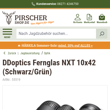
Kundenservice:
08271 4246750
alt springen
Ihr Konto
Merkzettel
Warenkorb
MENÜ
🔥 HÄRKILA Sommer-Sale:
mind. 20% auf ALLES »
Zurück
|
Jagdausrüstung
Optik
DDoptics Fernglas NXT 10x42
(Schwarz/Grün)
ArtNr.:
55519
Bildergalerie überspringen