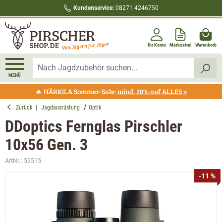
Kundenservice:
08271 4246750
alt springen
Ihr Konto
Merkzettel
Warenkorb
MENÜ
🔥 HÄRKILA Sommer-Sale:
mind. 20% auf ALLES »
Zurück
|
Jagdausrüstung
Optik
DDoptics Fernglas Pirschler
10x56 Gen. 3
ArtNr.:
52515
Bildergalerie überspringen
-11 %