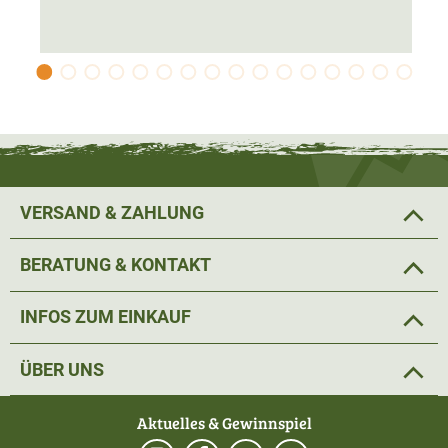
Lichtstärke 31,36
Dämmerungszahl 23,66
Schutzklappe mit einseitiger oder einseitiger offener
Schlaufe
Bei dem Pirschler Fernglas von DDoptics wurde in der
Entwicklung auf Stabilität und Robustheit geachtet. An
den neuen Pirschler Gläsern wurde bewusst auf die
VERSAND & ZAHLUNG
Verwendung von Plastik weder am Körper noch an
Verschleißteilen geachtet. Der Körper und die Brücke sind
BERATUNG & KONTAKT
aus einer extrem robusten aber leichten
Magnesiumlegierung gefertigt. Dadurch wiegt das
INFOS ZUM EINKAUF
Fernglas nur 1150g.
ÜBER UNS
Vorteilhaft in der Dämmerung oder bei Nacht ist der
Smart Fokus: Mit dieser Technik entfällt beim Pirschler
Aktuelles & Gewinnspiel
10x56 das Nachfokussieren weitgehend. Nach der