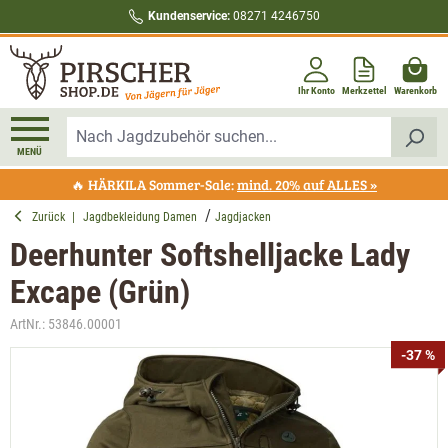
Kundenservice:
08271 4246750
alt springen
Ihr Konto
Merkzettel
Warenkorb
MENÜ
🔥 HÄRKILA Sommer-Sale:
mind. 20% auf ALLES »
Zurück
|
Jagdbekleidung Damen
Jagdjacken
Deerhunter Softshelljacke Lady
Excape (Grün)
ArtNr.:
53846.00001
Bildergalerie überspringen
-37 %