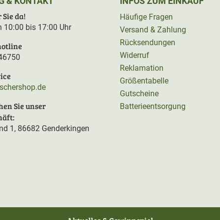
G & KONTAKT
INFOS ZUM EINKAUF
 Sie da!
Häufige Fragen
on 10:00 bis 17:00 Uhr
Versand & Zahlung
Rücksendungen
otline
Widerruf
46750
Reklamation
ice
Größentabelle
rschershop.de
Gutscheine
hen Sie unser
Batterieentsorgung
äft:
d 1, 86682 Genderkingen