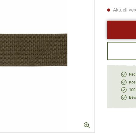
Aktuell ver
Rec
Kos
100
Bewe