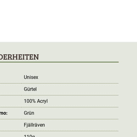
DERHEITEN
Unisex
Gürtel
100% Acryl
amo:
Grün
Fjällräven
110g