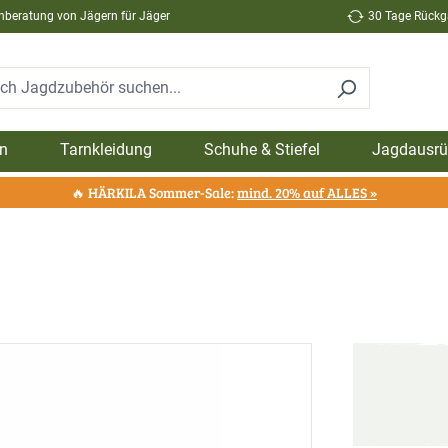
hberatung von Jägern für Jäger
30 Tage Rückga
n
Tarnkleidung
Schuhe & Stiefel
Jagdausrü
🔥 HÄRKILA Sommer-Sale:
mind. 20% auf ALLES »