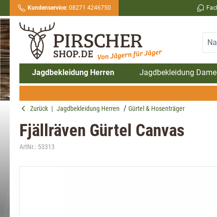
Kundenservice:
08271 4246750
Fac
springen
Zur Hauptnavigation springen
Jagdbekleidung Herren
Jagdbekleidung Dame
Zurück
|
Jagdbekleidung Herren
Gürtel & Hosenträger
Fjällräven Gürtel Canvas
ArtNr.:
53313
Bildergalerie überspringen