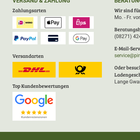
VERSAND & ZAHLUNG
BERATUN
Zahlungsarten
Wir sind für
Mo. - Fr. v
Beratungsh
(08271) 42
E-Mail-Serv
Versandarten
service@pi
Oder besuc
Ladengesch
Lange Gwan
Top Kundenbewertungen