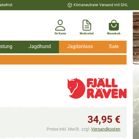
befrist
Klimaneutraler Versand mit DHL
Ihr Konto
Merkzettel
Warenkorb
stung
Jagdhund
Jagdanlass
Sale
34,95 €
Preise inkl. MwSt. zzgl.
Versandkosten