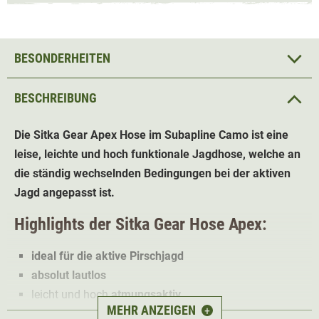
BESONDERHEITEN
BESCHREIBUNG
Die Sitka Gear Apex Hose im Subapline Camo ist eine
leise, leichte und hoch funktionale Jagdhose, welche an
die ständig wechselnden Bedingungen bei der aktiven
Jagd angepasst ist.
Highlights der Sitka Gear Hose Apex:
ideal für die aktive Pirschjagd
absolut lautlos
leicht und hoch
atmungsaktiv
MEHR ANZEIGEN
+
Mico Grid Fleece
- warm und trotzdem atmungsaktiv