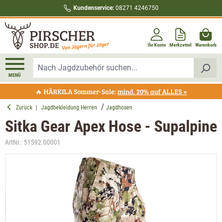
Kundenservice:
08271 4246750
alt springen
Ihr Konto
Merkzettel
Warenkorb
MENÜ
🔥 HÄRKILA Sommer-Sale:
mind. 20% auf ALLES »
Zurück
|
Jagdbekleidung Herren
Jagdhosen
Sitka Gear Apex Hose - Supalpine
ArtNr.:
51592.00001
Bildergalerie überspringen