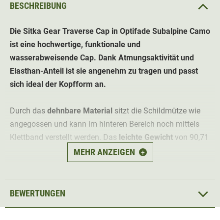
BESCHREIBUNG
Die Sitka Gear Traverse Cap in Optifade Subalpine Camo
ist eine hochwertige, funktionale und
wasserabweisende Cap. Dank Atmungsaktivität und
Elasthan-Anteil ist sie angenehm zu tragen und passt
sich ideal der Kopfform an.
Durch das
dehnbare Material
sitzt die Schildmütze wie
angegossen und kann im hinteren Bereich noch mittels
Klettband verstellt werden. Das
leichte Gewicht
von 90,71
Gramm macht die Kappe auch im Sommer zu einem
MEHR ANZEIGEN
+
angenehmen Jagdbegleiter.
Die Sitka Gear Cap kommt im
Optifade Subalpine Camo
,
BEWERTUNGEN
welches die perfekte Tarnung bei Pirsch und Ansitz in
Waldrevieren und grüner Umgebung bietet. Ein
gesticktes