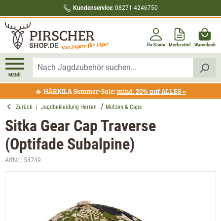
Kundenservice:
08271 4246750
alt springen
Ihr Konto
Merkzettel
Warenkorb
MENÜ
🔥 HÄRKILA Sommer-Sale:
mind. 20% auf ALLES »
Zurück
|
Jagdbekleidung Herren
Mützen & Caps
Sitka Gear Cap Traverse
(Optifade Subalpine)
ArtNr.:
54749
Bildergalerie überspringen