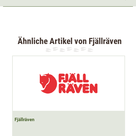
Am Arm hat der Pullover ein dezentes Fjällräven Logo.
Das Muster ist schön und schlicht gehalten.
Material 80% Lammwolle, 20% Polyamid
Ähnliche Artikel von Fjällräven
Fjällräven