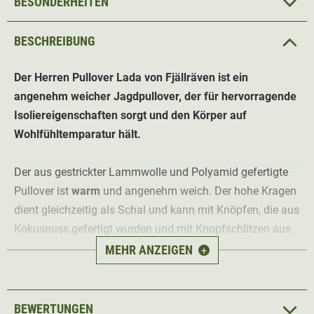
BESONDERHEITEN
BESCHREIBUNG
Der Herren Pullover Lada von Fjällräven ist ein
angenehm weicher Jagdpullover, der für hervorragende
Isoliereigenschaften sorgt und den Körper auf
Wohlfühltemparatur hält.
Der aus gestrickter Lammwolle und Polyamid gefertigte
Pullover ist
warm
und angenehm weich. Der hohe Kragen
dient gleichzeitig als Schal und kann mit Knöpfen, die aus
Kokusnuss gefertigt wurden und mit Knopfschlitzen aus
G-1000® Original
verschlossen werden.
MEHR ANZEIGEN
+
Das Material ist zudem
schnelltrockend
und macht den
Pullover absolut jagdtauglich.
BEWERTUNGEN