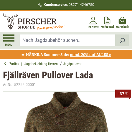
Kundenservice:
08271 4246750
alt springen
Ihr Konto
Merkzettel
Warenkorb
MENÜ
🔥 HÄRKILA Sommer-Sale:
mind. 20% auf ALLES »
Zurück
|
Jagdbekleidung Herren
Jagdpullover
Fjällräven Pullover Lada
ArtNr.:
52252.00001
Bildergalerie überspringen
-37 %