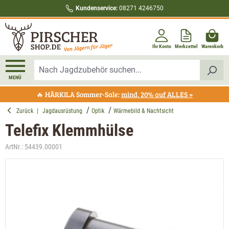
Kundenservice:
08271 4246750
alt springen
Ihr Konto
Merkzettel
Warenkorb
MENÜ
🔥 HÄRKILA Sommer-Sale:
mind. 20% auf ALLES »
Zurück
|
Jagdausrüstung
Optik
Wärmebild & Nachtsicht
Telefix Klemmhülse
ArtNr.:
54439.00001
Bildergalerie überspringen