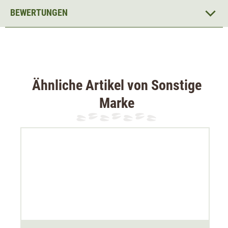
BEWERTUNGEN
Zum Schutz des Zielfernrohres ist auf der innenseite der
Klemmhülse eine
Schutzfolie
aufgezogen. Diese erhöht
zudem die Haftung am Zielfernrohr. Außen ist eine harte
Eloxalschicht zum Schutz vor Korrosion und Verschleiß
angebracht.
Ähnliche Artikel von Sonstige
Marke