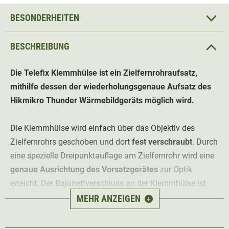
BESONDERHEITEN
BESCHREIBUNG
Die Telefix Klemmhülse ist ein Zielfernrohraufsatz,
mithilfe dessen der wiederholungsgenaue Aufsatz des
Hikmikro Thunder Wärmebildgeräts möglich wird.
Die Klemmhülse wird einfach über das Objektiv des
Zielfernrohrs geschoben und dort
fest verschraubt
. Durch
eine spezielle Dreipunktauflage am Zielfernrohr wird eine
genaue Ausrichtung des Vorsatzgerätes
zur Optik
erreicht. Der Bajonettverschluss an der Klemmhülse ist
absolut wiederholungsgenau und das Vorsatzgerät kann
MEHR ANZEIGEN
+
so mit Hilfe des Telefix DUO-Verbinders (Art.Nr. 54440)
sicher montiert werden.