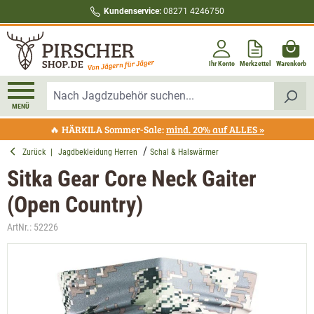
Kundenservice:
08271 4246750
alt springen
Ihr Konto
Merkzettel
Warenkorb
MENÜ
🔥 HÄRKILA Sommer-Sale:
mind. 20% auf ALLES »
Zurück
|
Jagdbekleidung Herren
Schal & Halswärmer
Sitka Gear Core Neck Gaiter
(Open Country)
ArtNr.:
52226
Bildergalerie überspringen