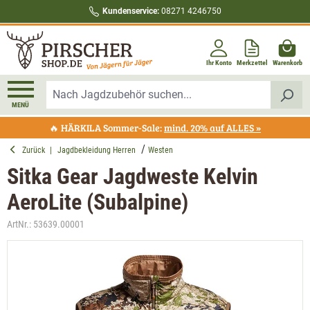
Kundenservice:
08271 4246750
alt springen
Ihr Konto
Merkzettel
Warenkorb
MENÜ
🔥 HÄRKILA Sommer-Sale:
mind. 20% auf ALLES »
Zurück
|
Jagdbekleidung Herren
Westen
Sitka Gear Jagdweste Kelvin
AeroLite (Subalpine)
ArtNr.:
53639.00001
Bildergalerie überspringen