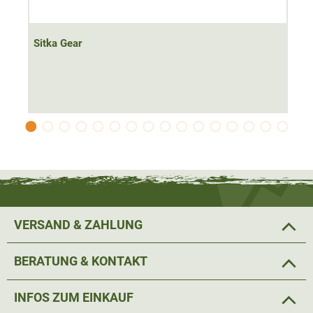
Für
wasserabweisende
Eigenschaften sorgt eine
DWR
Imprägnierung
. Die engmaschige Webung sowie der
Sitka Gear
hohe Kragen
schützen bei der Jagd vor Wind und Wetter.
Das
Optifade Subalpine Camo bietet
stets
optimal
Tarnung
. Allerhand Jagdausrüstung findet in der
Brusttasche
und den zwei Seitentaschen mit
Reißverschluss Platz.
Über ein Hemd getragen an wärmeren Tagen in der
Übergangszeit oder als wärmende Isolationsschicht unter
VERSAND & ZAHLUNG
einer winddichten Jacke; mit der Sitka Gear Kelvin
AeroLite (Subalpine) Jagdweste kann man sich schnell
BERATUNG & KONTAKT
den Wetterbedingungen anpassen.
INFOS ZUM EINKAUF
Material; 100% Polyester; Futter: 100% Polyamid